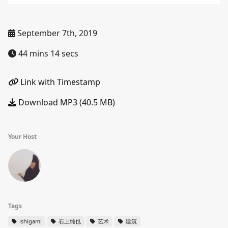
September 7th, 2019
44 mins 14 secs
Link with Timestamp
Download MP3 (40.5 MB)
Your Host
Tags
ishigami
石上纯也
艺术
建筑