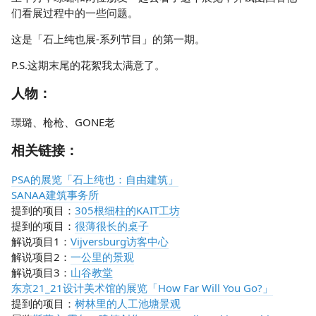
们看展过程中的一些问题。
这是「石上纯也展-系列节目」的第一期。
P.S.这期末尾的花絮我太满意了。
人物：
璟璐、枪枪、GONE老
相关链接：
PSA的展览「石上纯也：自由建筑」
SANAA建筑事务所
提到的项目：
305根细柱的KAIT工坊
提到的项目：
很薄很长的桌子
解说项目1：
Vijversburg访客中心
解说项目2：
一公里的景观
解说项目3：
山谷教堂
东京21_21设计美术馆的展览「How Far Will You Go?」
提到的项目：
树林里的人工池塘景观