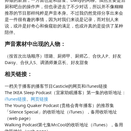
师做的新酒，一方面也是和甜食、Daisy的闲聊。虽然主要是后
厨和吧台的操作声，但也录进去了不少对话，所以并不像糊糊
推荐的节目那样纯粹是声音本身。不过我仍然觉得分享出来会
是一件很有趣的事情，因为对我们来说是记录，而对别人来
说，或许是好奇心和偷窥欲的满足，也或许真的是提供了某种
陪伴。
声音素材中出现的人物：
（按首次出场顺序）璟璐、厨师甲、厨师乙、合伙人P、好友
Daisy、合伙人S、调酒师兼店长、好友甜食
相关链接：
一档关于播客的播客节目Casticle的网页和iTunes链接
The IKEA Sleep Podcast（宜家助眠播客）第一集的收听地址：
iTunes链接
、
网页链接
The Young Quaker Podcast (贵格会青年播客）的推荐集
「Silence Special」的收听地址（iTunes），备用收听地址
（web page）
Walking Podcast第七集Mr.Cool的收听地址（iTunes），备用