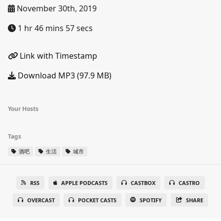
November 30th, 2019
1 hr 46 mins 57 secs
Link with Timestamp
Download MP3 (97.9 MB)
Your Hosts
Tags
酒吧
生活
城市
RSS
APPLE PODCASTS
CASTBOX
CASTRO
OVERCAST
POCKET CASTS
SPOTIFY
SHARE