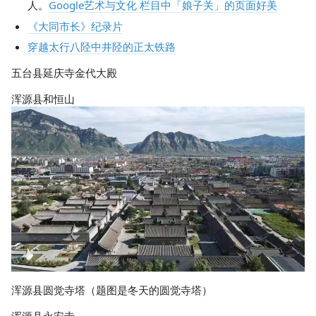
人。
Google艺术与文化 栏目中「娘子关」的页面好美
《大同市长》纪录片
穿越太行八陉中井陉的正太铁路
五台县延庆寺金代大殿
浑源县和恒山
浑源县圆觉寺塔（题图是冬天的圆觉寺塔）