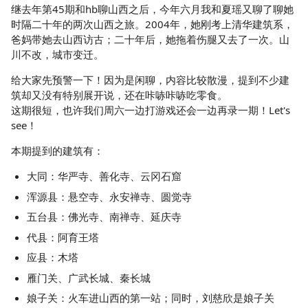
继去年第45期和hb聊山西之后，今年六月我和夏瑶又聊了聊她
时隔二十年的两次山西之旅。2004年，她刚考上清华建筑系，
爸妈带她去山西访古；二十年后，她拖着伤腿又去了一次。山
川不改，城市变迁。
给大家先预警一下！因为是闲聊，内容比较散漫，提到不少建
筑却又没有特别展开说，还在咔哧咔哧吃零食。
这期很短，也许我们周六一边打游戏还会一边再录一期！Let's
see！
本期提到的建筑有：
大同：华严寺、善化寺、云冈石窟
浑源县：悬空寺、永安禅寺、圆觉寺
五台县：佛光寺、南禅寺、延庆寺
代县：阿育王塔
应县：木塔
雁门关、广武长城、秦长城
娘子关：火车进山西的第一站；同时，刘慈欣是娘子关