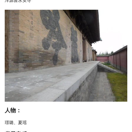
浑源县永安寺
人物：
璟璐、夏瑶