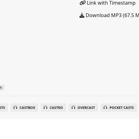
Link with Timestamp
Download MP3 (67.5 
市
STS
CASTBOX
CASTRO
OVERCAST
POCKET CASTS