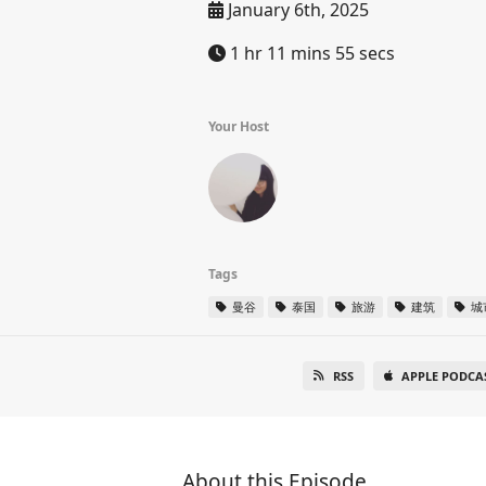
January 6th, 2025
1 hr 11 mins 55 secs
Your Host
Tags
曼谷
泰国
旅游
建筑
城
RSS
APPLE PODCA
About this Episode