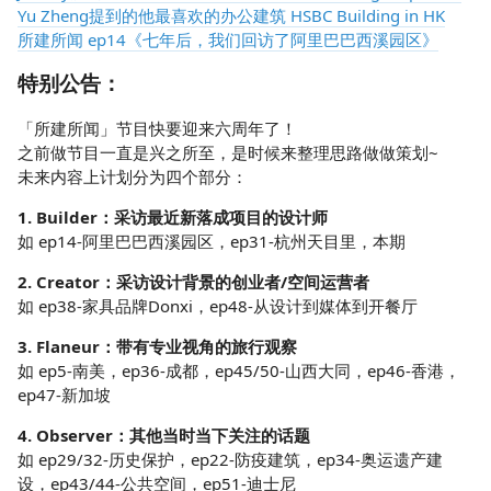
Yu Zheng提到的他最喜欢的办公建筑 HSBC Building in HK
所建所闻 ep14《七年后，我们回访了阿里巴巴西溪园区》
特别公告：
「所建所闻」节目快要迎来六周年了！
之前做节目一直是兴之所至，是时候来整理思路做做策划~
未来内容上计划分为四个部分：
1. Builder：采访最近新落成项目的设计师
如 ep14-阿里巴巴西溪园区，ep31-杭州天目里，本期
2. Creator：采访设计背景的创业者/空间运营者
如 ep38-家具品牌Donxi，ep48-从设计到媒体到开餐厅
3. Flaneur：带有专业视角的旅行观察
如 ep5-南美，ep36-成都，ep45/50-山西大同，ep46-香港，
ep47-新加坡
4. Observer：其他当时当下关注的话题
如 ep29/32-历史保护，ep22-防疫建筑，ep34-奥运遗产建
设，ep43/44-公共空间，ep51-迪士尼