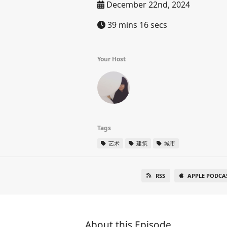
December 22nd, 2024
39 mins 16 secs
Your Host
Tags
艺术
建筑
城市
RSS
APPLE PODCA
About this Episode