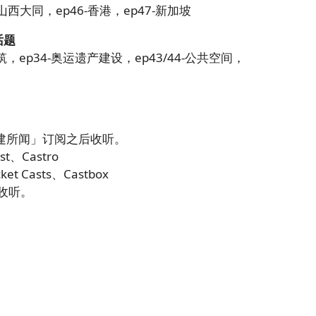
0-山西大同，ep46-香港，ep47-新加坡
话题
建筑，ep34-奥运遗产建设，ep43/44-公共空间，
建所闻」订阅之后收听。
t、Castro
 Casts、Castbox
上收听。