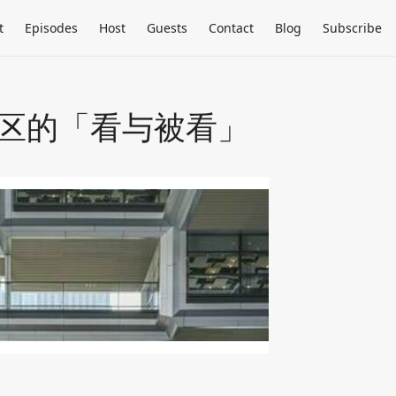
t
Episodes
Host
Guests
Contact
Blog
Subscribe
海园区的「看与被看」