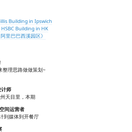
uilding in Ipswich
 Building in HK
了阿里巴巴西溪园区》
！
来整理思路做做策划~
设计师
-杭州天目里，本期
者/空间运营者
-从设计到媒体到开餐厅
察