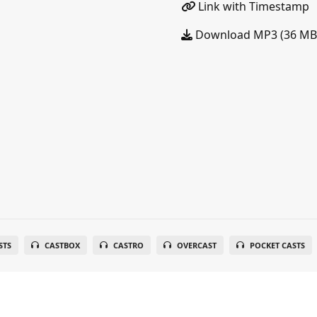
Link with Timestamp
Download MP3 (36 MB
STS
CASTBOX
CASTRO
OVERCAST
POCKET CASTS