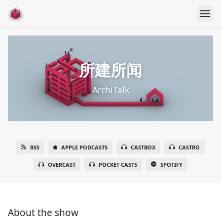
所建所闻
ArchiTalk
RSS
APPLE PODCASTS
CASTBOX
CASTRO
OVERCAST
POCKET CASTS
SPOTIFY
About the show