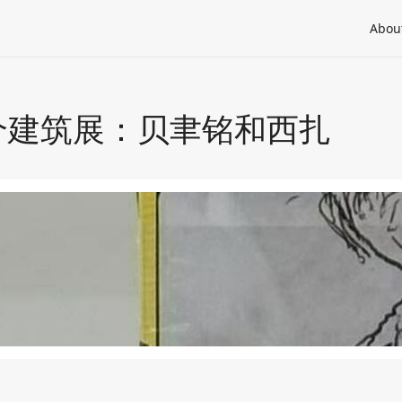
Abou
| 两个建筑展：贝聿铭和西扎