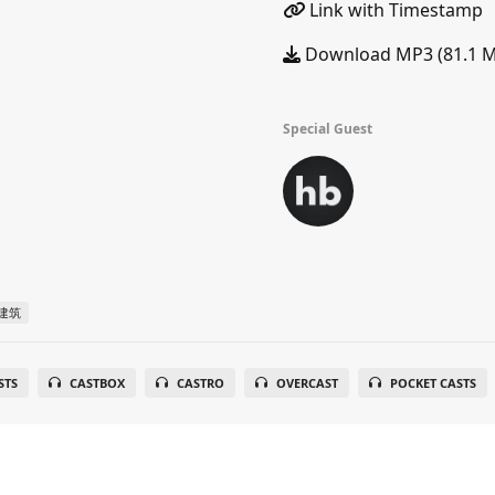
Link with Timestamp
Download MP3 (81.1 
Special Guest
建筑
STS
CASTBOX
CASTRO
OVERCAST
POCKET CASTS