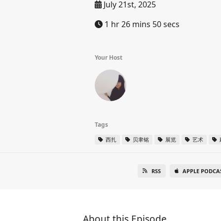
July 21st, 2025
1 hr 26 mins 50 secs
Your Host
Tags
西扎
贝聿铭
展览
艺术
RSS
APPLE PODCA
About this Episode